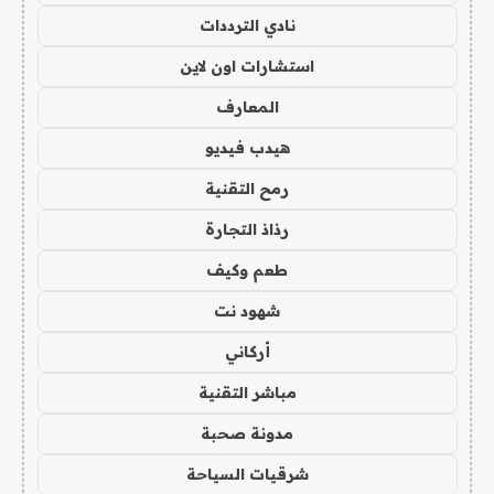
نادي الترددات
استشارات اون لاين
المعارف
هيدب فيديو
رمح التقنية
رذاذ التجارة
طعم وكيف
شهود نت
أركاني
مباشر التقنية
مدونة صحبة
شرقيات السياحة