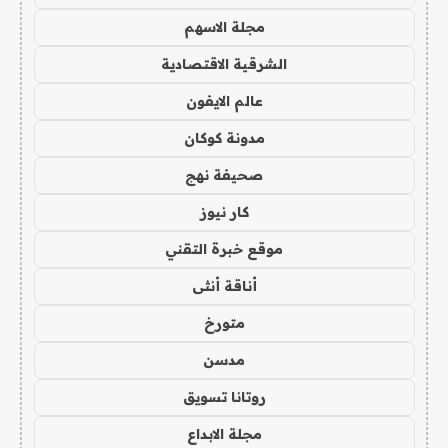
مجلة الاسهم
الشرقية الاقتصادية
عالم الايفون
مدونة كوكان
صحيفة نهج
كار نيوز
موقع خبرة التقني
أناقة أنثى
متورخ
مدسن
روتانا تسويق
مجلة الابداع