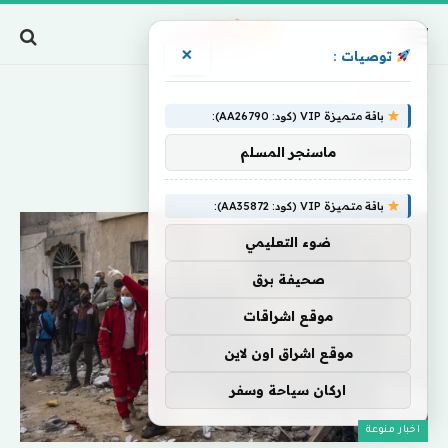
×
توصيات :
Home
»
أفرجت
باقة متميزة VIP (كود: AA26790):
أفرجت
ماسنجر المسلم
باقة متميزة VIP (كود: AA35872):
ضوء التعليمي
صحيفة برق
موقع اشراقات
موقع اشراق اون لاين
اركان سياحة وسفر
اخبار منوعة