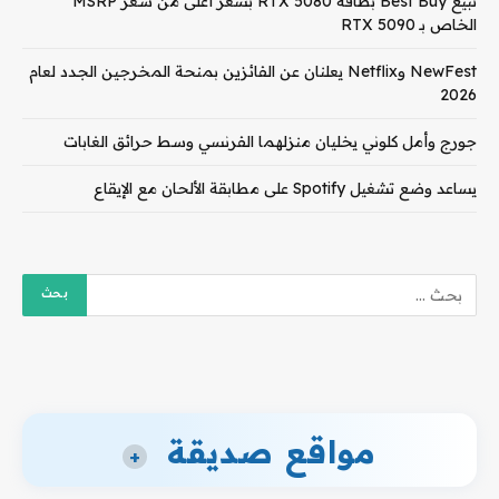
تبيع Best Buy بطاقة RTX 5080 بسعر أعلى من سعر MSRP
الخاص بـ RTX 5090
NewFest وNetflix يعلنان عن الفائزين بمنحة المخرجين الجدد لعام
2026
جورج وأمل كلوني يخليان منزلهما الفرنسي وسط حرائق الغابات
يساعد وضع تشغيل Spotify على مطابقة الألحان مع الإيقاع
مواقع صديقة
+