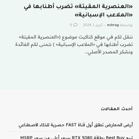
«العنصرية المقيتة» تضرب أطنابها في
«الملاعب الإسبانية»
بواسطة
eshrag
أبريل 1, 2024
0
ننقل لكم في موقع كتاكيت موضوع («العنصرية المقيتة»
تضرب أطنابها في «الملاعب الإسبانية» ) نتمنى لكم الفائدة
ونشكر المصدر الأصلي…
أحدث المقالات
أرض المعارض تطلق أول قناة FAST حصرية للذكاء الاصطناعي
تبيع Best Buy بطاقة RTX 5080 بسعر أعلى من سعر MSRP