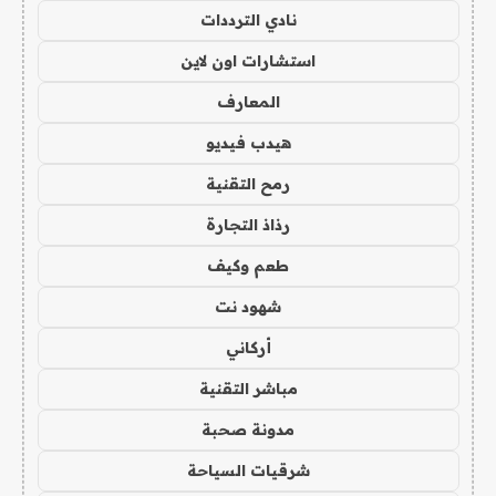
نادي الترددات
استشارات اون لاين
المعارف
هيدب فيديو
رمح التقنية
رذاذ التجارة
طعم وكيف
شهود نت
أركاني
مباشر التقنية
مدونة صحبة
شرقيات السياحة