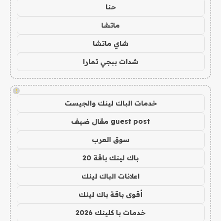
حنا
ماتشا
شاي ماتشا
شدات ببجي تمارا
!
خدمات الباك لينك والجيست
guest post مقال ضيف
سوق العرب
باك لينك باقة 20
اعلانات الباك لينك
أقوى باقة باك لينك
خدمات با كلينك 2026