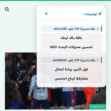
×
توصيات :
Home
»
أطنابها
باقة متميزة VIP (كود: AA11138):
أطنابها
باقة باك لينك
تحسين محركات البحث SEO
باقة متميزة VIP (كود: AA38045):
اول اثنين ريادة اعمال
مشاركة ارباح ادسنس
اخبار منوعة