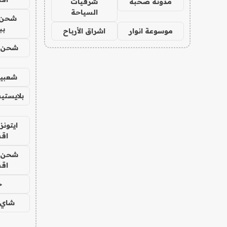
مدونة صحبة
شرقيات
السياحة
شحن 
بب
موسوعة انوار
اشراق الأرباح
شحن يل
شعبية
بلايستي
ايتونز
اق
شحن يل
اق
ح
شاي 