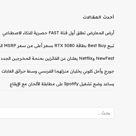
أحدث المقالات
أرض المعارض تطلق أول قناة FAST حصرية للذكاء الاصطناعي
تبيع Best Buy بطاقة RTX 5080 بسعر أعلى من سعر MSRP الخاص بـ RTX 5090
NewFest وNetflix يعلنان عن الفائزين بمنحة المخرجين الجدد لعام 2026
جورج وأمل كلوني يخليان منزلهما الفرنسي وسط حرائق الغابات
يساعد وضع تشغيل Spotify على مطابقة الألحان مع الإيقاع