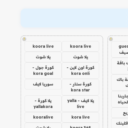
!
!
koora live
koora live
gues
ضيف
يلا شوت
يلا شوت
 باقة
كورة اون لاين -
كورة جول -
kora goal
kora onli
ة باك
كورة ستار -
سوريا لايف
ك
kora star
اربنا
يلا لايف - yalla
يلا كورة -
لحياه
yallakora
live
يع
kooralive
kora live
اكلينك
koora 365
يلا شوت