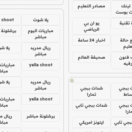
لينك
مصادر التعليم
 بوست
يلا شوت
a shoot
تقنية
يو ان بي
الرياضي
مباريات اليوم
برشلونة 
مباشر
 حالة
اخبار 24 ساعة
عليم
ريال مدريد
يلا ش
مباشر
 فنون
صحيفة العالم
فيه
yalla shoot
مباريات 
مباش
!
ريال مدريد
يلا ش
 ببجي
شدات ببجي
مباشر
ساط
تمارا
yalla shoot
مباريات 
 ببجي
شدات ببجي تابي
مباش
ارا
برشلونة مباشر
ريال م
جي تابي
ايتونز امريكي
مباش