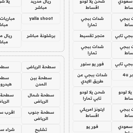
 سعودي
شحن يلا لودو
ريال مدريد
يلا ش
ساط
اقساط
مباشر
 ببجي
شدات ببجي
yalla shoot
مباريات 
ساط
تمارا
مباش
جي تابي
متجر تقسيط
برشلونة مباشر
ريال م
مباش
 ببجي
شدات ببجي
ساط
تمارا
جي تابي
فور يو ستور
سطحة الرياض
سطح
4u
شدات ببجي عن
سطحة بين
سطح
طريق الايدي
المدن
هيدرو
ا لودو
شحن يلا لودو
سطحة شمال
سطحة 
ساط
تابي تمارا
الرياض
الري
 ببجي
ايتونز امريكي
سطحة جنوب
اقرب س
ساط
اقساط
الرياض
 سعودي
فور يو
تشليح
شراء سي
ساط