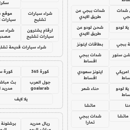
سكرا
شدات
شدات ببجي عن
شراء سيارات
موقع ش
جي
طريق الايدي
تشليح
سيارات 
ا لودو
شحن لودو عن
ارقام يشترون
شراء سي
طريق الايدي
سيارات تشليح
مصدو
 ببجي
بطاقات ايتونز
شراء سيارات قديمة تشلي
شن ستور
شدات ببجي
اقساط
كورة 365
كورة س
 امريكي
ايتونز سعودي
ساط
اقساط
جول العرب
بث مباشر
goalarab
مدريد ا
ا لودو
حناء شعر
ساط
يلا لايف
نا
ماتشا
ماتشا
شدات ببجي
تمارا
ريال مدريد
برشلونة 
مباشر اليوم
اليو