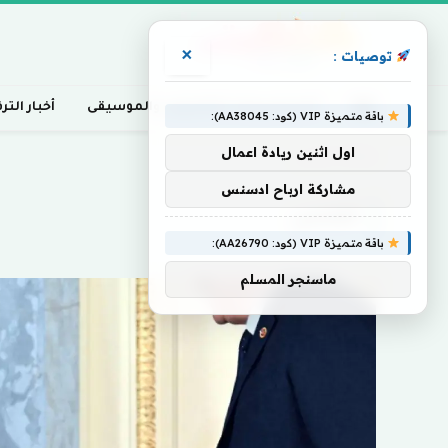
×
توصيات :
أخبار السينما، التلفزيون، والموسيقى
أخبار التر
باقة متميزة VIP (كود: AA38045):
اول اثنين ريادة اعمال
Home
»
أطلسي
مشاركة ارباح ادسنس
أطلسي
باقة متميزة VIP (كود: AA26790):
ماسنجر المسلم