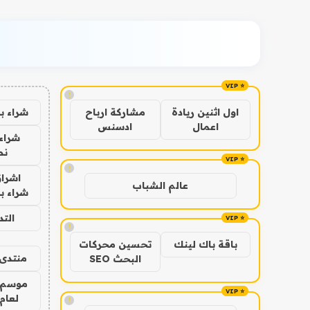
!
شراء ب
اول اثنين ريادة
مشاركة ارباح
اعمال
ادسنس
شراء 
نص
!
اشراق
عالم الشباب
شراء با
الت
!
باقة باك لينك
تحسين محركات
منتدى 
البحث SEO
موسم 
لعام 026
!