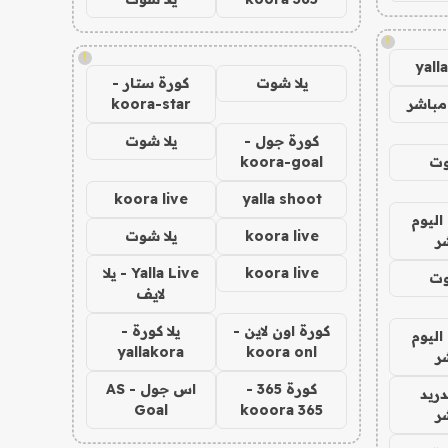
!
!
yall
يلا شوت
كورة ستار -
مباشر
koora-star
كورة جول -
يلا شوت
وت
koora-goal
koora live
yalla shoot
اليوم
koora live
يلا شوت
ر
koora live
Yalla Live - يلا
وت
لايف
كورة اون لاين -
يلا كورة -
اليوم
yallakora
koora onl
ر
كورة 365 -
اس جول - AS
دريد
Goal
kooora 365
ر