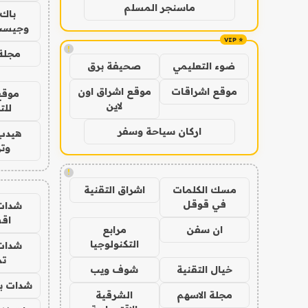
ماسنجر المسلم
باك 
وجيست
!
مجلة 
ضوء التعليمي
صحيفة برق
موقع اشراقات
موقع اشراق اون
موقع
لاين
للت
اركان سياحة وسفر
هيدب
وتر
!
مسك الكلمات
اشراق التقنية
في قوقل
شدات
اق
ان سفن
مرابع
التكنولوجيا
شدات
تم
خيال التقنية
شوف ويب
شدات بب
مجلة الاسهم
الشرقية