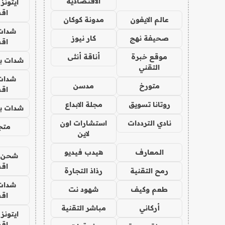
الاقتصادية
ايتونز
اق
عالم الايفون
مدونة كوكان
شدات
صحيفة نهج
كار نيوز
اق
موقع خبرة
أناقة أنثى
شدات بب
التقني
شدات
متورخ
مدسن
اق
روتانا تسويق
مجلة الابداع
شدات بب
نادي الترددات
استشارات اون
متجر 
لاين
المعارف
هيدب فيديو
شحن يل
اق
رمح التقنية
رذاذ التجارة
شدات
طعم وكيف
شهود نت
اق
أركاني
مباشر التقنية
ايتونز
اق