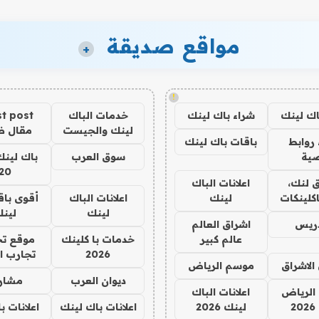
مواقع صديقة
+
!
اك لينك
شراء باك لينك
خدمات الباك
t post
لينك والجيست
مقال 
روابط
باقات باك لينك
ية
سوق العرب
باك لينك
20
 لنك،
اعلانات الباك
كلينكات
لينك
اعلانات الباك
أقوى باق
لينك
لين
دريس
اشراق العالم
عالم كبير
خدمات با كلينك
موقع تج
2026
تجارب ا
الاشراق
موسم الرياض
ديوان العرب
مشار
الرياض
اعلانات الباك
2
لينك 2026
اعلانات باك لينك
اعلانات ب