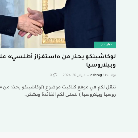
اخبار منوعة
لوكاشينكو يحذر من «استفزاز أطلسي» على
وبيلاروسيا
بواسطة
eshrag
فبراير 20, 2024
0
ننقل لكم في موقع كتاكيت موضوع (لوكاشينكو يحذر من «
روسيا وبيلاروسيا ) نتمنى لكم الفائدة ونشكر…