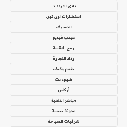
نادي الترددات
استشارات اون لاين
المعارف
هيدب فيديو
رمح التقنية
رذاذ التجارة
طعم وكيف
شهود نت
أركاني
مباشر التقنية
مدونة صحبة
شرقيات السياحة