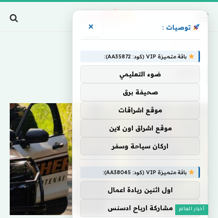
×
توصيات :
Home
»
أطقم
باقة متميزة VIP (كود: AA35872):
أطقم
ضوء التعليمي
صحيفة برق
موقع اشراقات
موقع اشراق اون لاين
اركان سياحة وسفر
باقة متميزة VIP (كود: AA38045):
اول اثنين ريادة اعمال
مشاركة ارباح ادسنس
أخبار العالم