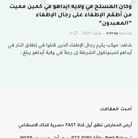
وكان المسلح في ولاية ايداهو في كمين مميت
من أطقم الإطفاء على رجال الإطفاء
“المعبدون”
بواسطة
eshrag
يوليو 1, 2025
0
شاهد: موكب يكرم رجال الإطفاء الذين قتلوا في إطلاق النار في
أيداهو كمينوتقول الشرطة إن رجلاً في ولاية أيداهو يبلغ…
أحدث المقالات
أرض المعارض تطلق أول قناة FAST حصرية للذكاء الاصطناعي
تبيع Best Buy بطاقة RTX 5080 بسعر أعلى من سعر MSRP