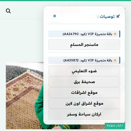
×
توصيات :
Home
»
أشتم
باقة متميزة VIP (كود: AA26790):
أشتم
ماسنجر المسلم
باقة متميزة VIP (كود: AA35872):
ضوء التعليمي
صحيفة برق
موقع اشراقات
موقع اشراق اون لاين
اركان سياحة وسفر
اخبار منوعة