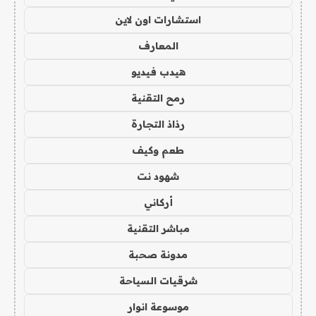
استشارات اون لاين
المعارف
هيدب فيديو
رمح التقنية
رذاذ التجارة
طعم وكيف
شهود نت
أركاني
مباشر التقنية
مدونة صحبة
شرقيات السياحة
موسوعة انوار