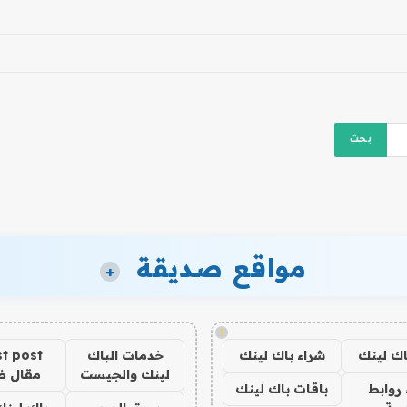
مواقع صديقة
+
!
اك لينك
شراء باك لينك
خدمات الباك
t post
لينك والجيست
مقال 
روابط
باقات باك لينك