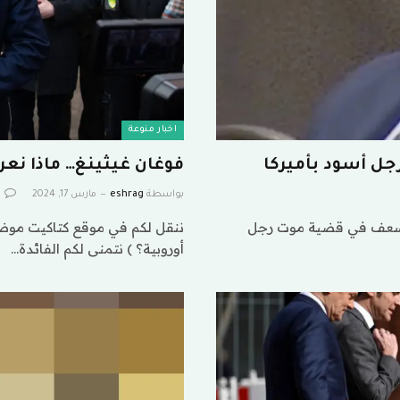
اخبار منوعة
 أسود بأميركا
فوغان غيثينغ… ماذا نعر
بواسطة
eshrag
مارس 17, 2024
0
مسعف في قضية موت رجل
ننقل لكم في موقع كتاكيت موضو
أوروبية؟ ) نتمنى لكم الفائدة…