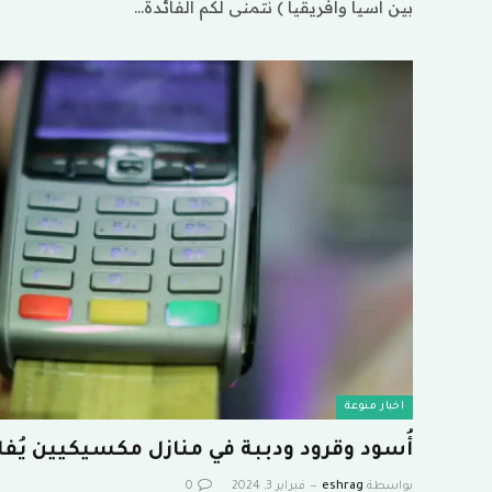
بين آسيا وأفريقيا ) نتمنى لكم الفائدة…
اخبار منوعة
أُسود وقرود ودببة في منازل مكسيكيين يُفاخ
بواسطة
eshrag
فبراير 3, 2024
0