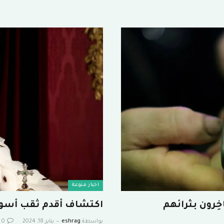
اخبار منوعة
ِرون بثرائهم
اكتشاف أقدم ثقب أسود ف
بواسطة
eshrag
يناير 18, 2024
0