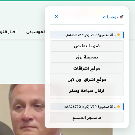
×
توصيات :
أخبار السينما، التلفزيون، والموسيقى
أخبار التر
باقة متميزة VIP (كود: AA35872):
ضوء التعليمي
Home
»
أسود
صحيفة برق
أسود
موقع اشراقات
موقع اشراق اون لاين
اركان سياحة وسفر
باقة متميزة VIP (كود: AA26790):
ماسنجر المسلم