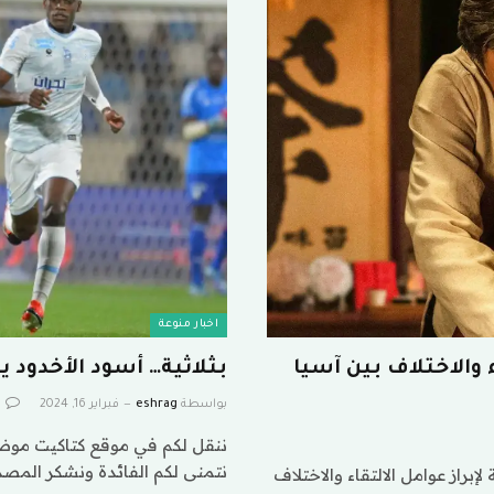
اخبار منوعة
 والاختلاف بين آسيا
بثلاثية… أسود الأخدود ي
بواسطة
eshrag
فبراير 16, 2024
0
ننقل لكم في موقع كتاكيت موضوع 
نتمنى لكم الفائدة ونشكر المصد
راز عوامل الالتقاء والاختلاف