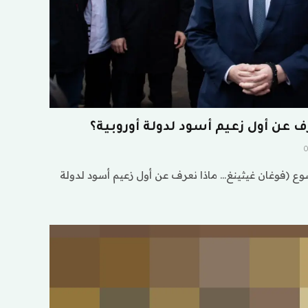
ف عن أول زعيم أسود لدولة أوروبية؟
ع (فوغان غيثينغ… ماذا نعرف عن أول زعيم أسود لدولة