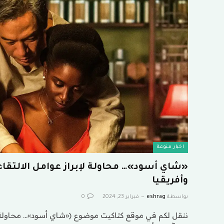
اخبار منوعة
«شاي أسود»… محاولة لإبراز عوامل الالتقاء
وأفريقيا
بواسطة
eshrag
فبراير 23, 2024
0
ننقل لكم في موقع كتاكيت موضوع («شاي أسود»… محاولة لإب