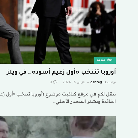
اخبار منوعة
أوروبا تنتخب «أول زعيم أسود»… في ويلز
بواسطة
eshrag
مارس 16, 2024
0
ننقل لكم في موقع كتاكيت موضوع (أوروبا تنتخب «أول زعي
الفائدة ونشكر المصدر الأصلي…