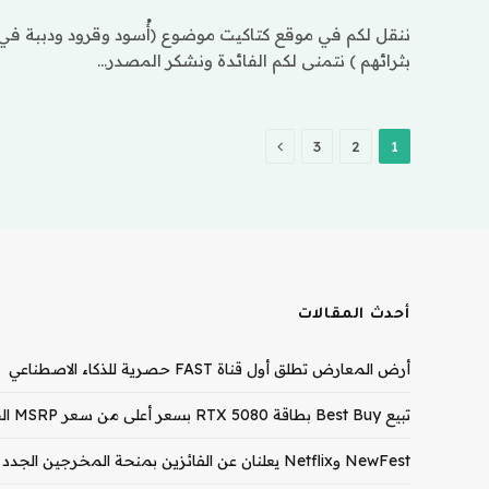
ننقل لكم في موقع كتاكيت موضوع (أُسود وقرود ودببة في 
بثرائهم ) نتمنى لكم الفائدة ونشكر المصدر…
التالي
3
2
1
أحدث المقالات
أرض المعارض تطلق أول قناة FAST حصرية للذكاء الاصطناعي
تبيع Best Buy بطاقة RTX 5080 بسعر أعلى من سعر MSRP الخاص بـ RTX 5090
NewFest وNetflix يعلنان عن الفائزين بمنحة المخرجين الجدد لعام 2026