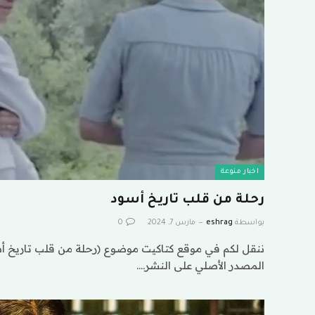
اخبار منوعة
رحلة من قلب تاريخ أسود
بواسطة
eshrag
مارس 7, 2024
0
ننقل لكم في موقع كتاكيت موضوع (رحلة من قلب تاريخ أسو
المصدر الأصلي على النشر.…