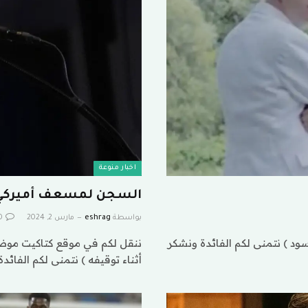
اخبار منوعة
السجن لمسعف أميركي ع
بواسطة
eshrag
مارس 2, 2024
0
د ) نتمنى لكم الفائدة ونشكر
ننقل لكم في موقع كتاكيت موض
أثناء توقيفه ) نتمنى لكم الفائدة