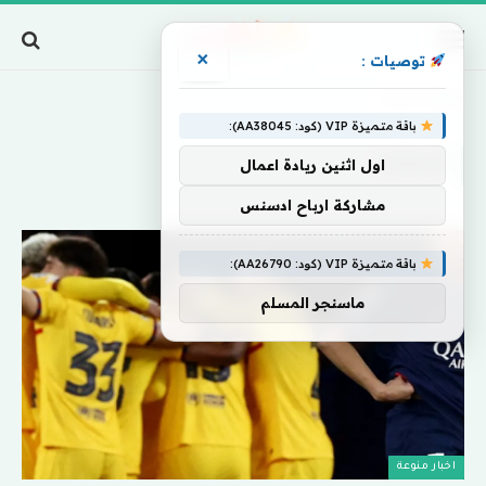
×
توصيات :
Home
»
أستاذه
باقة متميزة VIP (كود: AA38045):
أستاذه
اول اثنين ريادة اعمال
مشاركة ارباح ادسنس
باقة متميزة VIP (كود: AA26790):
ماسنجر المسلم
اخبار منوعة