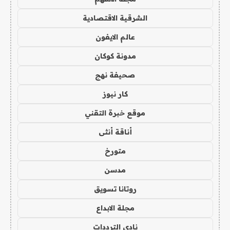
الشرقية الاقتصادية
عالم الايفون
مدونة كوكان
صحيفة نهج
كار نيوز
موقع خبرة التقني
أناقة أنثى
متورخ
مدسن
روتانا تسويق
مجلة الابداع
نادي الترددات