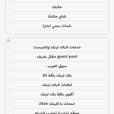
ماتشا
شاي ماتشا
شدات ببجي تمارا
!
خدمات الباك لينك والجيست
guest post مقال ضيف
سوق العرب
باك لينك باقة 20
اعلانات الباك لينك
أقوى باقة باك لينك
خدمات با كلينك 2026
موقع تجاربنا تجارب الحياه