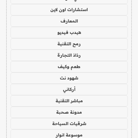
استشارات اون لاين
المعارف
هيدب فيديو
رمح التقنية
رذاذ التجارة
طعم وكيف
شهود نت
أركاني
مباشر التقنية
مدونة صحبة
شرقيات السياحة
موسوعة انوار