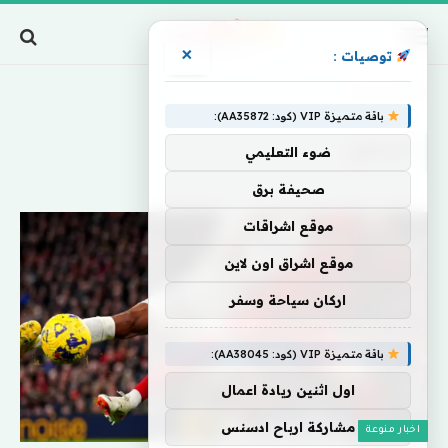
×
توصيات :
Home
»
أسامح
باقة متميزة VIP (كود: AA35872):
أسامح
ضوء التعليمي
صحيفة برق
موقع اشراقات
موقع اشراق اون لاين
اركان سياحة وسفر
باقة متميزة VIP (كود: AA38045):
اول اثنين ريادة اعمال
مشاركة ارباح ادسنس
اخبار منوعة