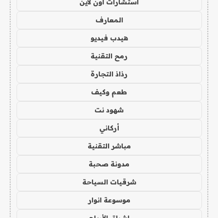
استشارات اون لاين
المعارف
هيدب فيديو
رمح التقنية
رذاذ التجارة
طعم وكيف
شهود نت
أركاني
مباشر التقنية
مدونة صحبة
شرقيات السياحة
موسوعة انوار