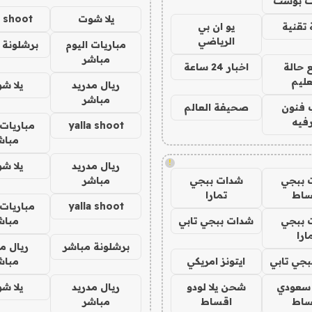
 بوست
يلا شوت
a shoot
تقنية
يو ان بي
الرياضي
مباريات اليوم
برشلونة 
مباشر
 حالة
اخبار 24 ساعة
عليم
ريال مدريد
يلا ش
مباشر
 فنون
صحيفة العالم
فيه
yalla shoot
مباريات 
مباش
!
ريال مدريد
يلا ش
 ببجي
شدات ببجي
مباشر
ساط
تمارا
yalla shoot
مباريات 
 ببجي
شدات ببجي تابي
مباش
ارا
برشلونة مباشر
ريال م
جي تابي
ايتونز امريكي
مباش
 سعودي
شحن يلا لودو
ريال مدريد
يلا ش
ساط
اقساط
مباشر