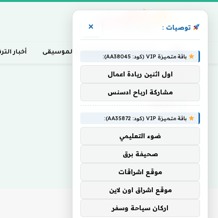
×
توصيات :
أخبار السينما، التلفزيون، والموسيقى
أخبار التر
باقة متميزة VIP (كود: AA38045):
اول اثنين ريادة اعمال
Home
»
أساءا
مشاركة ارباح ادسنس
أساءا
باقة متميزة VIP (كود: AA35872):
ضوء التعليمي
صحيفة برق
موقع اشراقات
موقع اشراق اون لاين
اركان سياحة وسفر