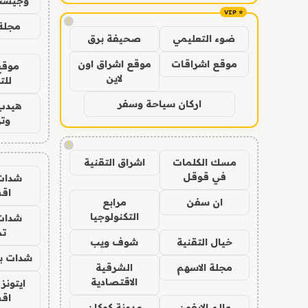
وجيست
!
مجلة 
ضوء التعليمي
صحيفة برق
موقع اشراقات
موقع اشراق اون
موقع
لاين
للت
اركان سياحة وسفر
هيدب
وتر
!
مسك الكلمات
اشراق التقنية
في قوقل
شدات
اق
ان سفن
مرابع
التكنولوجيا
شدات
تم
خيال التقنية
شوف ويب
شدات بب
مجلة الاسهم
الشرقية
الاقتصادية
ايتونز
اق
عالم الايفون
مدونة كوكان