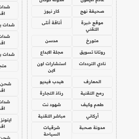
شدات
صحيفة نهج
كار نيوز
اق
موقع خبرة
أناقة أنثى
شدات بب
التقني
شدات
متورخ
مدسن
اق
روتانا تسويق
مجلة الابداع
شدات بب
نادي الترددات
استشارات اون
متجر 
لاين
المعارف
هيدب فيديو
شحن يل
اق
رمح التقنية
رذاذ التجارة
شدات
طعم وكيف
شهود نت
اق
أركاني
مباشر التقنية
ايتونز
اق
مدونة صحبة
شرقيات
السياحة
شحن 