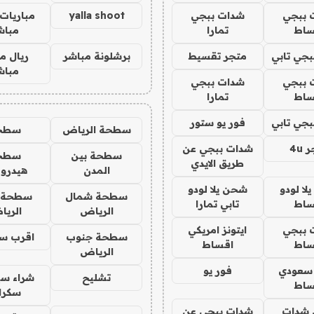
 ببجي
شدات ببجي
yalla shoot
مباريات 
ساط
تمارا
مباش
جي تابي
متجر تقسيط
برشلونة مباشر
ريال م
مباش
 ببجي
شدات ببجي
ساط
تمارا
جي تابي
فور يو ستور
سطحة الرياض
سطح
4u
شدات ببجي عن
سطحة بين
سطح
طريق الايدي
المدن
هيدرو
ا لودو
شحن يلا لودو
سطحة شمال
سطحة 
ساط
تابي تمارا
الرياض
الري
 ببجي
ايتونز امريكي
سطحة جنوب
اقرب س
ساط
اقساط
الرياض
 سعودي
فور يو
تشليح
شراء سي
ساط
سكرا
شدات
شدات ببجي عن