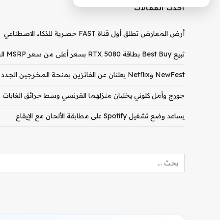
أحدث المقالات
أرض المعارض تطلق أول قناة FAST حصرية للذكاء الاصطناعي
تبيع Best Buy بطاقة RTX 5080 بسعر أعلى من سعر MSRP الخاص بـ RTX 5090
NewFest وNetflix يعلنان عن الفائزين بمنحة المخرجين الجدد لعام 2026
جورج وأمل كلوني يخليان منزلهما الفرنسي وسط حرائق الغابات
يساعد وضع تشغيل Spotify على مطابقة الألحان مع الإيقاع