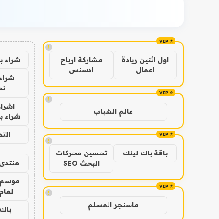
!
شراء ب
اول اثنين ريادة
مشاركة ارباح
اعمال
ادسنس
شراء 
نص
!
اشراق
عالم الشباب
شراء با
الت
!
باقة باك لينك
تحسين محركات
منتدى 
البحث SEO
موسم 
لعام 026
!
ماسنجر المسلم
باك 