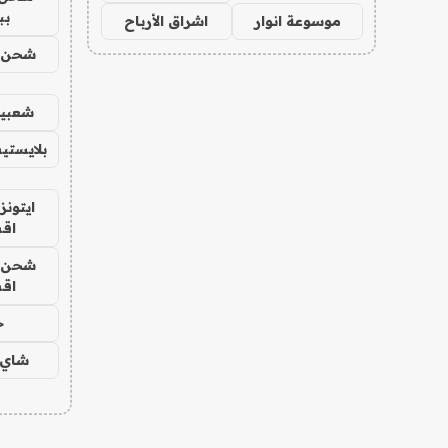
بب
موسوعة انوار
اشراق الأرباح
شحن يل
شعبية
بلايستي
ايتونز
اق
شحن يل
اق
ح
شاي 