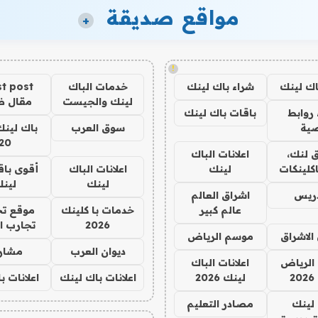
مواقع صديقة
+
!
اك لينك
شراء باك لينك
خدمات الباك
t post
لينك والجيست
مقال 
روابط
باقات باك لينك
ية
سوق العرب
باك لينك
20
 لنك،
اعلانات الباك
كلينكات
لينك
اعلانات الباك
أقوى باق
لينك
لين
دريس
اشراق العالم
عالم كبير
خدمات با كلينك
موقع تج
2026
تجارب ا
الاشراق
موسم الرياض
ديوان العرب
مشار
الرياض
اعلانات الباك
2
لينك 2026
اعلانات باك لينك
اعلانات ب
لينك
مصادر التعليم