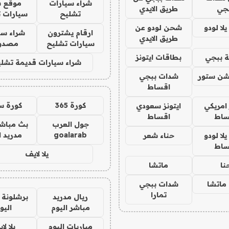
شراء سيارات
موقع ش
جي
طريق الايدي
تشليح
سيارات 
ا لودو
شحن لودو عن
ارقام يشترون
شراء سي
طريق الايدي
سيارات تشليح
مصدو
 ببجي
بطاقات ايتونز
شراء سيارات قديمة تشلي
شن ستور
شدات ببجي
اقساط
كورة 365
كورة س
 امريكي
ايتونز سعودي
ساط
اقساط
جول العرب
بث مباشر
goalarab
مدريد ا
ا لودو
حناء شعر
ساط
يلا لايف
نا
ماتشا
ماتشا
شدات ببجي
تمارا
ريال مدريد
برشلونة 
مباشر اليوم
اليو
مباريات اليوم
يلا لا