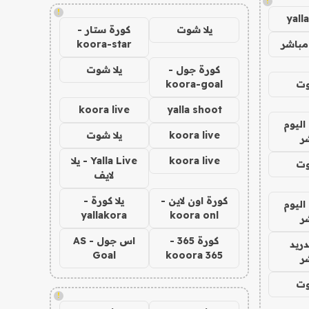
!
!
yall
يلا شوت
كورة ستار -
مباشر
koora-star
كورة جول -
يلا شوت
وت
koora-goal
koora live
yalla shoot
اليوم
koora live
يلا شوت
ر
koora live
Yalla Live - يلا
وت
لايف
كورة اون لاين -
يلا كورة -
اليوم
yallakora
koora onl
ر
كورة 365 -
اس جول - AS
دريد
Goal
kooora 365
ر
وت
!