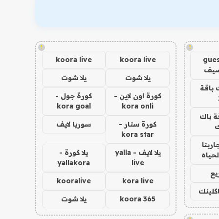
!
!
koora live
koora live
gues
ضيف
يلا شوت
يلا شوت
 باقة
كورة اون لاين -
كورة جول -
kora goal
kora onli
ة باك
كورة ستار -
سوريا لايف
ك
kora star
اربنا
يلا لايف - yalla
يلا كورة -
لحياه
yallakora
live
يع
kooralive
kora live
اكلينك
koora 365
يلا شوت