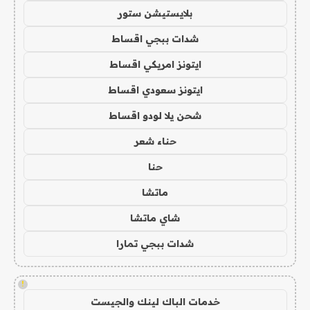
بلايستيشن ستور
شدات ببجي اقساط
ايتونز امريكي اقساط
ايتونز سعودي اقساط
شحن يلا لودو اقساط
حناء شعر
حنا
ماتشا
شاي ماتشا
شدات ببجي تمارا
!
خدمات الباك لينك والجيست