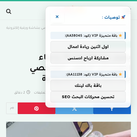
×
توصيات :
Home
»
يقوم PocketMage بإحياء المساعد الرقمي الشخصي بشاشة ورقية إلكترونية
باقة متميزة VIP (كود: AA38045):
أخبار الترفيه التقني
اول اثنين ريادة اعمال
يقوم PocketMage بإحياء
مشاركة ارباح ادسنس
المساعد الرقمي الشخصي
باقة متميزة VIP (كود: AA11138):
بشاشة ورقية إلكترونية
باقة باك لينك
بواسطة
eshrag
يوليو 9, 2026
لا توجد تعليقات
2 دقائق
تحسين محركات البحث SEO