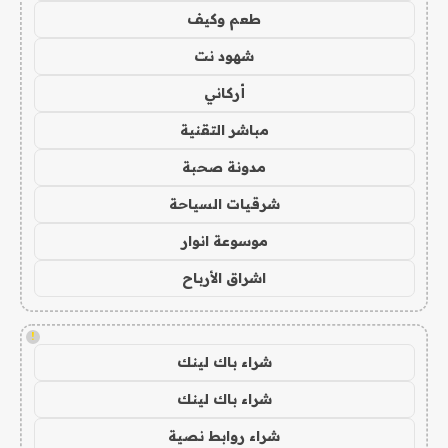
طعم وكيف
شهود نت
أركاني
مباشر التقنية
مدونة صحبة
شرقيات السياحة
موسوعة انوار
اشراق الأرباح
!
شراء باك لينك
شراء باك لينك
شراء روابط نصية