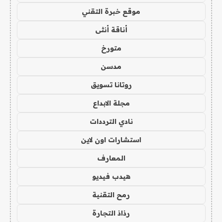
موقع خبرة التقني
أناقة أنثى
متورخ
مدسن
روتانا تسويق
مجلة الابداع
نادي الترددات
استشارات اون لاين
المعارف
هيدب فيديو
رمح التقنية
رذاذ التجارة