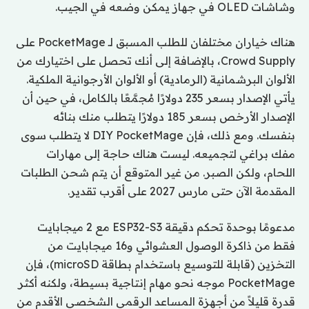
وشاشات OLED في جهاز يمكن وضعه في الجيب.
هناك خياران مختلفان للطلب المسبق لـ PocketMage على
Crowd Supply، بالإضافة إلى أنك تحصل على اختيارك من
الألوان البرشمانية (الرمادية) أو الألوان الأرجوانية الملكية.
يأتي الإصدار بسعر 235 دولارًا مُجمَّعًا بالكامل، في حين أن
الإصدار الأرخص بسعر 185 دولارًا يتطلب منك بنائه
بنفسك. ومع ذلك، فإن DIY PocketMage لا يتطلب سوى
مفك براغي لتجميعه. ليست هناك حاجة إلى مهارات
اللحام، ولكن الصبر. من غير المتوقع أن يتم شحن الطلبات
المقدمة الآن حتى مارس 2027 على أقرب تقدير.
مدعومًا بوحدة تحكم دقيقة ESP32-S3 مع 2 ميجابايت
فقط من ذاكرة الوصول العشوائي و16 ميجابايت من
التخزين (قابلة للتوسيع باستخدام بطاقة microSD)، فإن
PocketMage موجه نحو مهام إنتاجية بسيطة، ولكنه أكثر
قدرة قليلاً من أجهزة المساعد الرقمي الشخصي الأقدم من