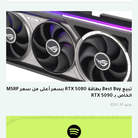
تبيع Best Buy بطاقة RTX 5080 بسعر أعلى من سعر MSRP
الخاص بـ RTX 5090
يوليو 30, 2026