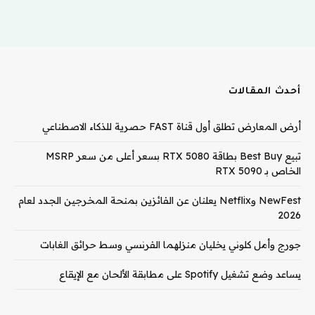
أحدث المقالات
أرض المعارض تطلق أول قناة FAST حصرية للذكاء الاصطناعي
تبيع Best Buy بطاقة RTX 5080 بسعر أعلى من سعر MSRP
الخاص بـ RTX 5090
NewFest وNetflix يعلنان عن الفائزين بمنحة المخرجين الجدد لعام
2026
جورج وأمل كلوني يخليان منزلهما الفرنسي وسط حرائق الغابات
يساعد وضع تشغيل Spotify على مطابقة الألحان مع الإيقاع