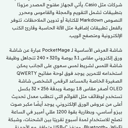
شركات مثل Casio. يأتي الجهاز مفتوح المصدر مزودًا
بتطبيقات تشمل التقويم والمجلة والقاموس ومحرر
النصوص Markdown للكتابة أو تدوين الملاحظات. تتوفر
بالفعل تطبيقات إضافية مثل الآلة الحاسبة وقارئ الكتب
الإلكترونية ومتصفح الويب.
شاشة العرض الأساسية لـ PocketMage عبارة عن شاشة
ورق إلكتروني مقاس 3.1 بوصة و320 × 240 تتجاهل وظيفة
شاشة اللمس لشريط لمس سعوي على الجانب يمكن
استخدامه للتمرير. يوجد فوق لوحة مفاتيح QWERTY
الصغيرة الخاصة بالمساعد الرقمي الشخصي شاشة
OLED أصغر مقاس 1.8 بوصة وبدقة 256 × 32 بكسل
تستخدم لوظائف مثل القوائم التي تتطلب معدل تحديث
أعلى من عروض الورق الإلكتروني. يوجد أيضًا مكبر صوت
بيزو أساسي، وبطارية بقوة 1200 مللي أمبير في الساعة
تصلح للاستخدام لمدة أسبوع تقريبًا بين الشحنات، وشبكة
Wi-Fi، وBluetooth، ومنفذ USB-C متوافق مع الأجهزة