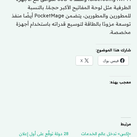
الطرفية مثل لوحة المفاتيح الأكبر حجمًا. بالنسبة
للمطورين والمطورين، يتضمن PocketMage أيضًا منفذ
توسعة مزودًا بالطاقة لتوسيع قدراته باستخدام أجهزة
مخصصة.
شارك هذا الموضوع:
فيس بوك
X
معجب بهذه:
مرتبط
«إكس» تدخل عالم الخدمات
28 دولة توقّع على أول إعلان