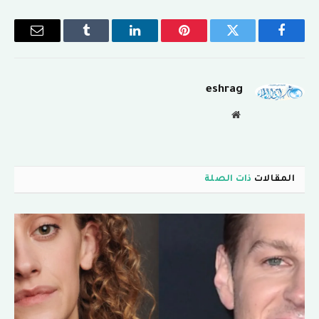
فيسبوك
تويتر
بينتيريست
لينكدإن
Tumblr
البريد
الإلكترو
eshrag
موقع
الويب
المقالات
ذات الصلة