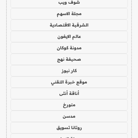
شوف ويب
مجلة الاسهم
الشرقية الاقتصادية
عالم الايفون
مدونة كوكان
صحيفة نهج
كار نيوز
موقع خبرة التقني
أناقة أنثى
متورخ
مدسن
روتانا تسويق