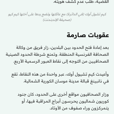
القضية، طلب عدم كشف هويته.
كيم تشول أوك (في الدائرة) مع عائلتها وتضع يدها على أختها كيم كيو
(صحيفة الإندبندنت)
عقوبات صارمة
بعد إعادة فتح الحدود بين البلدين، زار فريق من وكالة
الصحافة الفرنسية المنطقة. وتمنع شرطة الحدود الصينية
الصحافيين من التوجه إلى نقاط العبور الرسمية الأربع.
وأعيدت كيم تشيول أوك، عبر واحدة من هذه النقاط، تقع
في نانبينغ قبالة مدينة موسان الكورية الشمالية.
وزار الصحافيون مواقع أخرى على الحدود، كان جنود
كوريون شماليون يحرسون أبراج المراقبة فيها، أو
يتمركزون وراء صفوف من الأوتاد.