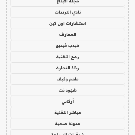
مجلة الابداع
نادي الترددات
استشارات اون لاين
المعارف
هيدب فيديو
رمح التقنية
رذاذ التجارة
طعم وكيف
شهود نت
أركاني
مباشر التقنية
مدونة صحبة
شرقيات السياحة