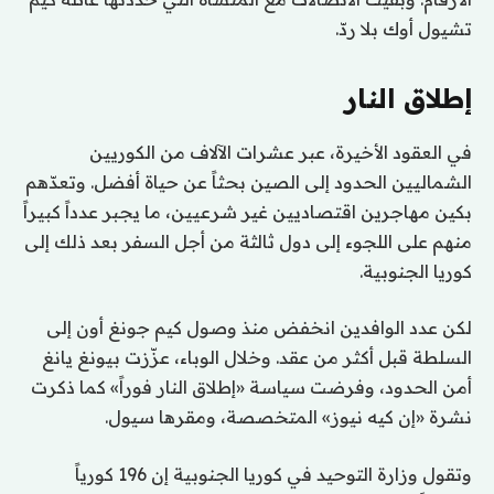
تشيول أوك بلا ردّ.
إطلاق النار
في العقود الأخيرة، عبر عشرات الآلاف من الكوريين
الشماليين الحدود إلى الصين بحثاً عن حياة أفضل. وتعدّهم
بكين مهاجرين اقتصاديين غير شرعيين، ما يجبر عدداً كبيراً
منهم على اللجوء إلى دول ثالثة من أجل السفر بعد ذلك إلى
كوريا الجنوبية.
لكن عدد الوافدين انخفض منذ وصول كيم جونغ أون إلى
السلطة قبل أكثر من عقد. وخلال الوباء، عزّزت بيونغ يانغ
أمن الحدود، وفرضت سياسة «إطلاق النار فوراً» كما ذكرت
نشرة «إن كيه نيوز» المتخصصة، ومقرها سيول.
وتقول وزارة التوحيد في كوريا الجنوبية إن 196 كورياً