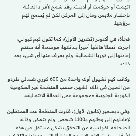
اتهمت أو حوكمت أو أدينت. وقد سُمح لأفراد العائلة
بإحضار ملابس ومال إلى المركز، لكن لم يُسمح لهم
برؤيتها.
فجأة، في أكتوبر (تشرين الأول)، كما تقول كيم كيو لي،
أجرت اتصالاً هاتفياً أخيراً بعائلتها، موضحة أنه ستتم
إعادتها إلى كوريا الشمالية، ولم يعرف عنها أي شيء بعد
ذلك.
وكانت كيم تشيول أوك واحدة من 600 كوري شمالي طردوا
من الصين في ذلك الشهر، حسب المنظمة غير الحكومية
الكورية الجنوبية «مجموعة عمل العدالة الانتقالية».
وفي ديسمبر (كانون الأول)، قدّرت المنظمة عدد المعتقلين
لإعادتهم إلى وطنهم بـ1100 شخص. ولم تتمكن وكالة
الصحافة الفرنسية من التحقق بشكل مستقل من هذه
الأرقام. وبقيت الاتصالات مع المنشأة التي حددتها عائلة كيم