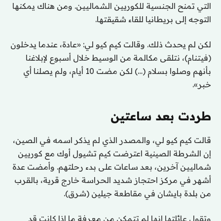
التي تمنح الجنسية للكوريين الشماليين. ومن هناك يمكنها
التوجه إلى بريطانيا للقاء شقيقتها.
لكن لم يحدث ذلك. وقالت كيم كيو لي: «عادة، عندما يدخلون
(فيتنام)، نتلقى مكالمة من الوسيط خلال أسبوع لإبلاغنا
بأنهم وصلوا بسلام (…) لكن مضت 10 أيام، ولم يصلنا أي
خبر».
طردت بعد ساعتين
قالت كيم كيو لي، والمصدر الذي لم يذكر اسمه في الصين،
إن الشرطة الصينية اعترضت كيم تشيول أوك مع كوريين
شماليين آخرين، بعد ساعات على بدء رحلتهم. وأمضت عدة
أشهر في مركز احتجاز شديد الحراسة خارج قرية، بالقرب
من بلدة بايشان في مقاطعة جيلين (شرق).
وتقول عائلتها إنها لم تتمكن من معرفة ما إذا كانت قد