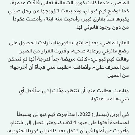
الماضي، عندما كانت كوريا الشمالية تعاني فاقات مدمرة،
كما توضح كيم كيو لي. وقد بيعت لتزويجها من رجل صيني
يكبرها سناً بفارق كبير، وأنجبت منه ابنة، وأمضت عقوداً
من دون وجود قانوني لها.
العام الماضي، بعد إصابتها بـ«كورونا»، أرادت الحصول على
وضع قانوني ورعاية صحية، وقررت الفرار من الصين.
وقالت كيم كيو لي: «كانت مريضة جداً لدرجة أنها لم تتمكن
من التعرف عليّ». وأضافت: «طلبت مني فجأة أن أخرجها»
من الصين.
وتابعت: «طلبت منها أن تنتظر، وقلت إنني سأفعل أي
شيء» لمساعدتها.
في أبريل (نيسان) 2023، استأجرت كيم كيو لي وسيطاً
لمساعدة أختها على عبور 4 آلاف كيلومتر لتصل إلى فيتنام.
وأعربت عن أملها في أن تنتقل بعد ذلك إلى كوريا الجنوبية،