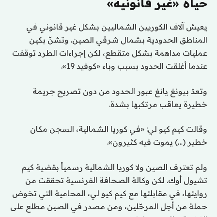
حياة «غير قانونية»
يعيش آلاف الكوريين الشماليين بشكل غير قانوني في
المناطق الحدودية بشمال شرقي الصين. وتشنّ بكين
عمليات مداهمة بشكل متقطع، لكن إجراءات الطرد توقفت
عندما أغلقت الحدود بسبب وباء «كوفيد 19».
وتعدّ بيونغ يانغ عبور الحدود من دون تصريح جريمة
خطيرة يعاقب مرتكبها بشدة.
وقالت كيم كيو لي: «في كوريا الشمالية، السجن مكان
خطير (…) يموت فيه كثيرون».
ولم تعترف الصين ولا كوريا الشمالية رسمياً بقضية كيم
تشيول أوك. لكن وكالة الصحافة الفرنسية تحققت من
روايتها، في مقابلتها مع كيم كيو لي، المحامية التي تخوض
حملة من أجل المرحّلين، ومن مصدر في الصين مطلع على