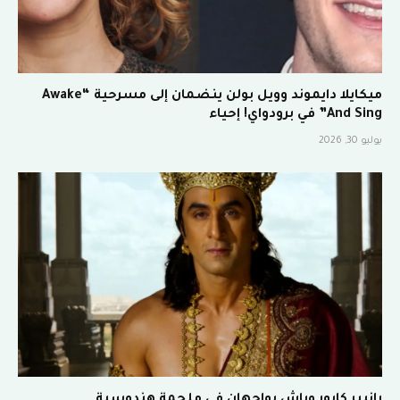
ميكايلا دايموند وويل بولن ينضمان إلى مسرحية “Awake
And Sing” في برودواي! إحياء
يوليو 30, 2026