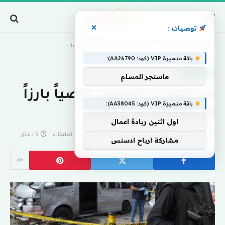
×
توصيات :
Home
»
مسلحون يختطفون قاضياً بارزاً في شمال غربي البلاد
باقة متميزة VIP (كود: AA26790):
اخبار منوعة
ماسنجر المسلم
مسلحون يختطفون قاضياً بارزاً
باقة متميزة VIP (كود: AA38045):
في شمال غربي البلاد
اول اثنين ريادة اعمال
بواسطة
eshrag
أبريل 29, 2024
لا توجد تعليقات
5 دقائق
مشاركة ارباح ادسنس